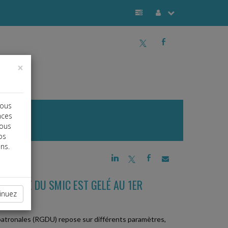
a
b
×
vous
nces
vous
os
ns.
j
a
b
AMÈTRE DU SMIC EST GELÉ AU 1ER
inuez
 patronales (RGDU) repose sur différents paramètres,