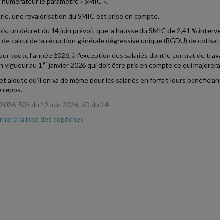
 numérateur le paramètre « SMIC ».
rie, une revalorisation du SMIC est prise en compte.
is, un décret du 14 juin prévoit que la hausse du SMIC de 2,41 % interv
 de calcul de la réduction générale dégressive unique (RGDU) de cotisat
our toute l'année 2026, à l'exception des salariés dont le contrat de trava
er
 vigueur au 1
janvier 2026 qui doit être pris en compte ce qui majore
et ajoute qu'il en va de même pour les salariés en forfait jours bénéfici
e repos.
2026-509 du 12 juin 2026, JO du 14
ner à la liste des dépêches