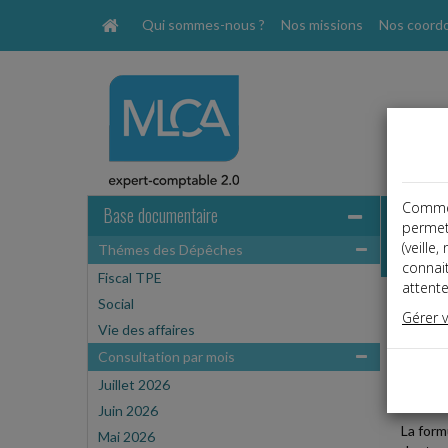
Qui sommes-nous ?
Nos missions
Nos coord
Comme t
Base documentaire
permet
(veille
Thémes des Dépêches
Dépêche
connai
Fiscal TPE
attente
Social
Social
Gérer 
Date: 
Vie des affaires
RÉDUC
Consultation par mois
Juillet 2026
JANV
Juin 2026
La form
Mai 2026