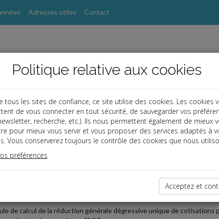
onnées
Adresses utiles
Contact
Politique relative aux cookies
ous les sites de confiance, ce site utilise des cookies. Les cookies 
tent de vous connecter en tout sécurité, de sauvegarder vos préfére
, newsletter, recherche, etc.). Ils nous permettent également de mieux 
s
tre pour mieux vous servir et vous proposer des services adaptés à v
s. Vous conserverez toujours le contrôle des cookies que nous utiliso
vos préférences
2026-07-03
TION GÉNÉRALE DE COTISATIONS PATRONALES : LE PAR
Acceptez et cont
IER 2026
ule de calcul de la réduction générale dégressive unique de cotisations