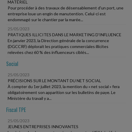
MATÉRIEL
Pour procéder à des travaux de désensablement d'un port, une
entreprise loue un engin de manutention. Celui-ci est
endommagé sur le chantier par la marée...
25/05/2023
PRATIQUES ILLICITES DANS LE MARKETING D'INFLUENCE
En janvier 2023, la Direction générale de la concurrence
(DGCCRF) déplorait les pratiques commerciales illicites
relevées chez 60 % des influenceurs ciblés...
Social
25/05/2023
PRÉCISIONS SUR LE MONTANT DU NET SOCIAL
À compter du 1er juillet 2023, la mention du « net social » fera
obligatoirement son apparition sur les bulletins de paye. Le
Ministère du travail y a...
Fiscal TPE
25/05/2023
JEUNES ENTREPRISES INNOVANTES