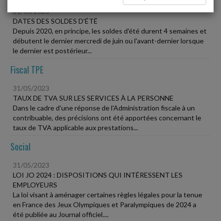
31/05/2023
DATES DES SOLDES D'ÉTÉ
Depuis 2020, en principe, les soldes d'été durent 4 semaines et
débutent le dernier mercredi de juin ou l'avant-dernier lorsque
le dernier est postérieur...
Fiscal TPE
31/05/2023
TAUX DE TVA SUR LES SERVICES À LA PERSONNE
Dans le cadre d'une réponse de l'Administration fiscale à un
contribuable, des précisions ont été apportées concernant le
taux de TVA applicable aux prestations...
Social
31/05/2023
LOI JO 2024 : DISPOSITIONS QUI INTÉRESSENT LES
EMPLOYEURS
La loi visant à aménager certaines règles légales pour la tenue
en France des Jeux Olympiques et Paralympiques de 2024 a
été publiée au Journal officiel....