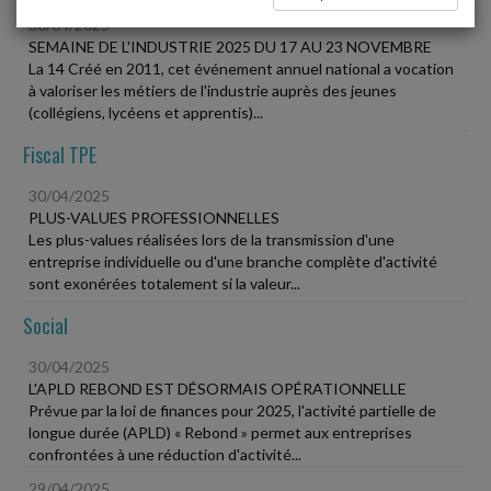
30/04/2025
SEMAINE DE L'INDUSTRIE 2025 DU 17 AU 23 NOVEMBRE
La 14 Créé en 2011, cet événement annuel national a vocation
à valoriser les métiers de l'industrie auprès des jeunes
(collégiens, lycéens et apprentis)...
Fiscal TPE
30/04/2025
PLUS-VALUES PROFESSIONNELLES
Les plus-values réalisées lors de la transmission d'une
entreprise individuelle ou d'une branche complète d'activité
sont exonérées totalement si la valeur...
Social
30/04/2025
L'APLD REBOND EST DÉSORMAIS OPÉRATIONNELLE
Prévue par la loi de finances pour 2025, l'activité partielle de
longue durée (APLD) « Rebond » permet aux entreprises
confrontées à une réduction d'activité...
29/04/2025