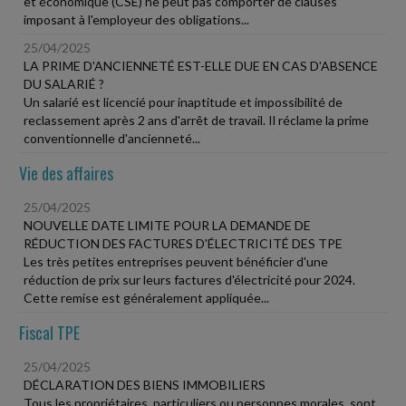
et économique (CSE) ne peut pas comporter de clauses
imposant à l'employeur des obligations...
25/04/2025
LA PRIME D'ANCIENNETÉ EST-ELLE DUE EN CAS D'ABSENCE
DU SALARIÉ ?
Un salarié est licencié pour inaptitude et impossibilité de
reclassement après 2 ans d'arrêt de travail. Il réclame la prime
conventionnelle d'ancienneté...
Vie des affaires
25/04/2025
NOUVELLE DATE LIMITE POUR LA DEMANDE DE
RÉDUCTION DES FACTURES D'ÉLECTRICITÉ DES TPE
Les très petites entreprises peuvent bénéficier d'une
réduction de prix sur leurs factures d'électricité pour 2024.
Cette remise est généralement appliquée...
Fiscal TPE
25/04/2025
DÉCLARATION DES BIENS IMMOBILIERS
Tous les propriétaires, particuliers ou personnes morales, sont