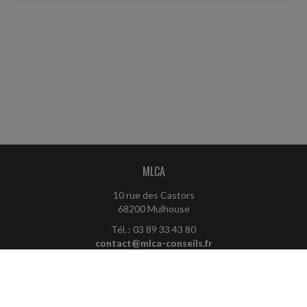
MLCA
10 rue des Castors
68200 Mulhouse
Tél. : 03 89 33 43 80
contact@mlca-conseils.fr
ACCUEIL