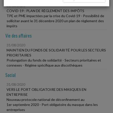
31/08/2020
COVID-19 : PLAN DE RÈGLEMENT DES IMPÔTS
TPE et PME impactées par la crise du Covid-19 - Possibilité de
solliciter avant le 31 décembre 2020 un plan de règlement des
impôts
Vie des affaires
31/08/2020
MAINTIEN DU FONDS DE SOLIDARITÉ POUR LES SECTEURS
PRIORITAIRES
Prolongation du fonds de solidarité - Secteurs prioritaires et
connexes - Régime spécifique aux discothèques
Social
31/08/2020
VERS LE PORT OBLIGATOIRE DES MASQUES EN
ENTREPRISE
Nouveau protocole national de déconfinement au
1er septembre 2020 - Port obligatoire du masque dans les
entreprises