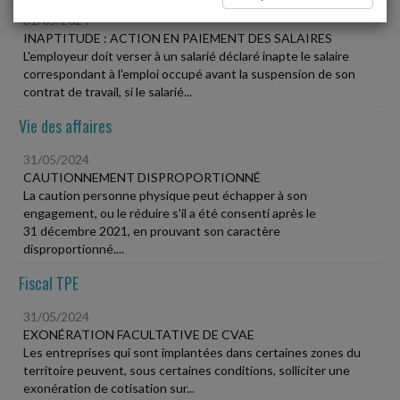
31/05/2024
INAPTITUDE : ACTION EN PAIEMENT DES SALAIRES
L'employeur doit verser à un salarié déclaré inapte le salaire
correspondant à l'emploi occupé avant la suspension de son
contrat de travail, si le salarié...
Vie des affaires
31/05/2024
CAUTIONNEMENT DISPROPORTIONNÉ
La caution personne physique peut échapper à son
engagement, ou le réduire s'il a été consenti après le
31 décembre 2021, en prouvant son caractère
disproportionné....
Fiscal TPE
31/05/2024
EXONÉRATION FACULTATIVE DE CVAE
Les entreprises qui sont implantées dans certaines zones du
territoire peuvent, sous certaines conditions, solliciter une
exonération de cotisation sur...