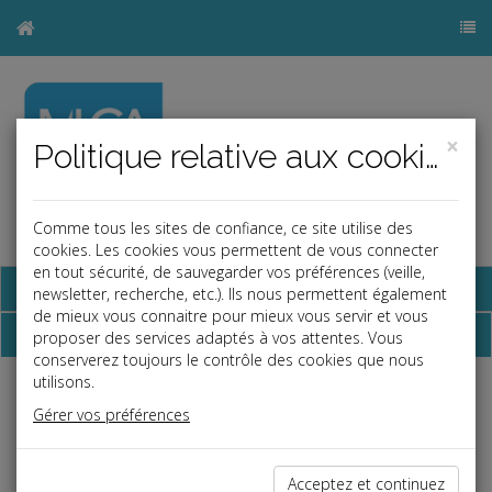
×
Politique relative aux cookies
Comme tous les sites de confiance, ce site utilise des
a
b
cookies. Les cookies vous permettent de vous connecter
en tout sécurité, de sauvegarder vos préférences (veille,
Base documentaire
newsletter, recherche, etc.). Ils nous permettent également
de mieux vous connaitre pour mieux vous servir et vous
Nos coordonnées
proposer des services adaptés à vos attentes. Vous
conserverez toujours le contrôle des cookies que nous
utilisons.
MLCA
Gérer vos préférences
10 rue des Castors
68200 Mulhouse
Acceptez et continuez