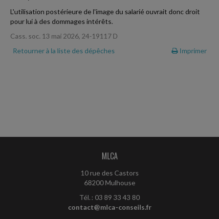
L'utilisation postérieure de l'image du salarié ouvrait donc droit
pour lui à des dommages intérêts.
Cass. soc. 13 mai 2026, 24-19117 D
Retourner à la liste des dépêches
Imprimer
MLCA
10 rue des Castors
68200 Mulhouse
Tél. : 03 89 33 43 80
contact@mlca-conseils.fr