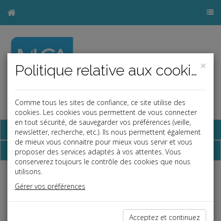
×
Politique relative aux cookies
Comme tous les sites de confiance, ce site utilise des
a
b
cookies. Les cookies vous permettent de vous connecter
en tout sécurité, de sauvegarder vos préférences (veille,
Base documentaire
newsletter, recherche, etc.). Ils nous permettent également
de mieux vous connaitre pour mieux vous servir et vous
Dépêches
proposer des services adaptés à vos attentes. Vous
conserverez toujours le contrôle des cookies que nous
utilisons.
j
a
b
Gérer vos préférences
Social
Date: 2026-07-02
DROIT A L'IMAGE DU SALARIÉ : ATTENTION A
Acceptez et continuez