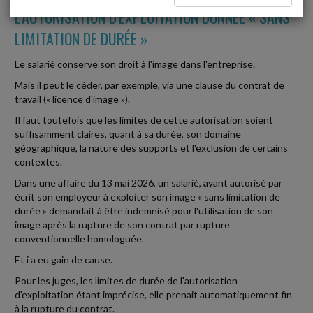
L'AUTORISATION D'EXPLOITATION DONNÉE « SANS
LIMITATION DE DURÉE »
Le salarié conserve son droit à l'image dans l'entreprise.
Mais il peut le céder, par exemple, via une clause du contrat de
travail (« licence d'image »).
Il faut toutefois que les limites de cette autorisation soient
suffisamment claires, quant à sa durée, son domaine
géographique, la nature des supports et l'exclusion de certains
contextes.
Dans une affaire du 13 mai 2026, un salarié, ayant autorisé par
écrit son employeur à exploiter son image « sans limitation de
durée » demandait à être indemnisé pour l'utilisation de son
image après la rupture de son contrat par rupture
conventionnelle homologuée.
Et i a eu gain de cause.
Pour les juges, les limites de durée de l'autorisation
d'exploitation étant imprécise, elle prenait automatiquement fin
à la rupture du contrat.