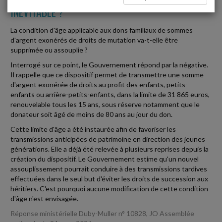
INÉVITABLE ?
La condition d'âge applicable aux dons familiaux de sommes
d'argent exonérés de droits de mutation va-t-elle être
supprimée ou assouplie ?
Interrogé sur ce point, le Gouvernement répond par la négative.
Il rappelle que ce dispositif permet de transmettre une somme
d'argent exonérée de droits au profit des enfants, petits-
enfants ou arrière-petits-enfants, dans la limite de 31 865 euros,
renouvelable tous les 15 ans, sous réserve notamment que le
donateur soit âgé de moins de 80 ans au jour du don.
Cette limite d'âge a été instaurée afin de favoriser les
transmissions anticipées de patrimoine en direction des jeunes
générations. Elle a déjà été relevée à plusieurs reprises depuis la
création du dispositif. Le Gouvernement estime qu'un nouvel
assouplissement pourrait conduire à des transmissions tardives
effectuées dans le seul but d'éviter les droits de succession aux
héritiers. C'est pourquoi aucune modification de cette condition
d'âge n'est envisagée.
Réponse ministérielle Duby-Muller n° 10828, JO Assemblée