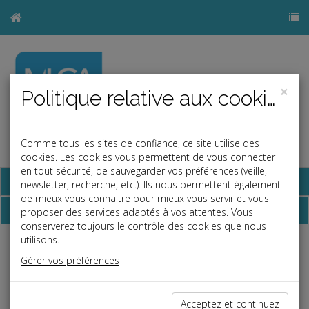
×
Politique relative aux cookies
Comme tous les sites de confiance, ce site utilise des
a
b
cookies. Les cookies vous permettent de vous connecter
en tout sécurité, de sauvegarder vos préférences (veille,
Base documentaire
newsletter, recherche, etc.). Ils nous permettent également
de mieux vous connaitre pour mieux vous servir et vous
Dépêches
proposer des services adaptés à vos attentes. Vous
conserverez toujours le contrôle des cookies que nous
utilisons.
j
a
b
Gérer vos préférences
Fiscal TPE
Date: 2026-07-02
DONATIONS FAMILIALES : UNE LIMITE D'ÂGE
Acceptez et continuez