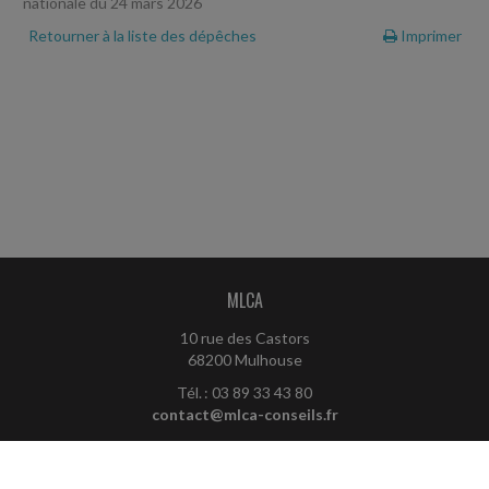
nationale du 24 mars 2026
Retourner à la liste des dépêches
Imprimer
MLCA
10 rue des Castors
68200 Mulhouse
Tél. : 03 89 33 43 80
contact@mlca-conseils.fr