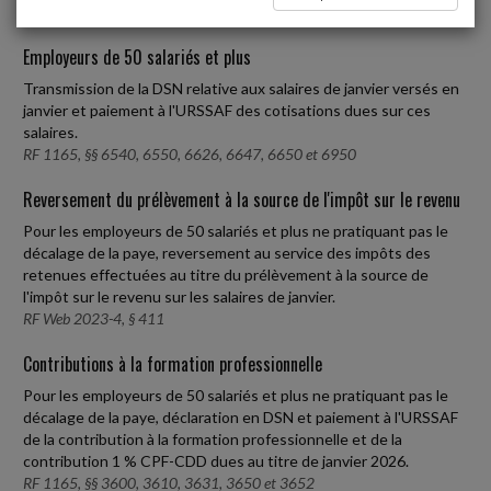
Employeurs de 50 salariés et plus
Transmission de la DSN relative aux salaires de janvier versés en
janvier et paiement à l'URSSAF des cotisations dues sur ces
salaires.
RF 1165, §§ 6540, 6550, 6626, 6647, 6650 et 6950
Reversement du prélèvement à la source de l'impôt sur le revenu
Pour les employeurs de 50 salariés et plus ne pratiquant pas le
décalage de la paye, reversement au service des impôts des
retenues effectuées au titre du prélèvement à la source de
l'impôt sur le revenu sur les salaires de janvier.
RF Web 2023-4, § 411
Contributions à la formation professionnelle
Pour les employeurs de 50 salariés et plus ne pratiquant pas le
décalage de la paye, déclaration en DSN et paiement à l'URSSAF
de la contribution à la formation professionnelle et de la
contribution 1 % CPF-CDD dues au titre de janvier 2026.
RF 1165, §§ 3600, 3610, 3631, 3650 et 3652