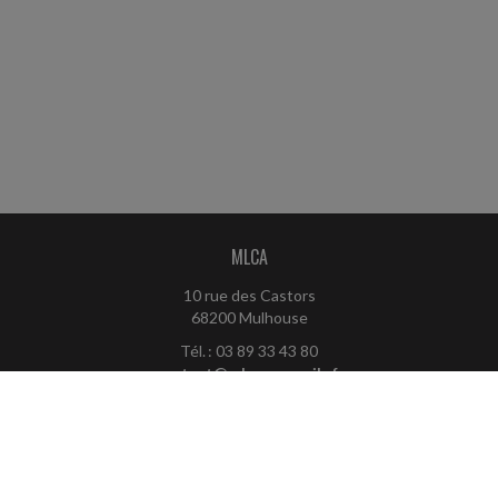
MLCA
10 rue des Castors
68200 Mulhouse
Tél. : 03 89 33 43 80
contact@mlca-conseils.fr
ACCUEIL
PLAN