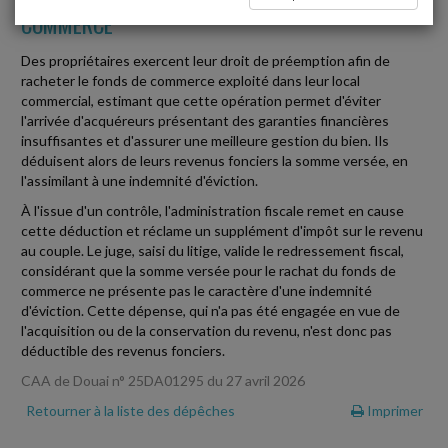
COMMERCE
Des propriétaires exercent leur droit de préemption afin de
racheter le fonds de commerce exploité dans leur local
commercial, estimant que cette opération permet d'éviter
l'arrivée d'acquéreurs présentant des garanties financières
insuffisantes et d'assurer une meilleure gestion du bien. Ils
déduisent alors de leurs revenus fonciers la somme versée, en
l'assimilant à une indemnité d'éviction.
À l'issue d'un contrôle, l'administration fiscale remet en cause
cette déduction et réclame un supplément d'impôt sur le revenu
au couple. Le juge, saisi du litige, valide le redressement fiscal,
considérant que la somme versée pour le rachat du fonds de
commerce ne présente pas le caractère d'une indemnité
d'éviction. Cette dépense, qui n'a pas été engagée en vue de
l'acquisition ou de la conservation du revenu, n'est donc pas
déductible des revenus fonciers.
CAA de Douai n° 25DA01295 du 27 avril 2026
Retourner à la liste des dépêches
Imprimer