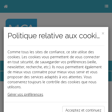
×
Politique relative aux cookies
Comme tous les sites de confiance, ce site utilise des
a
b
cookies. Les cookies vous permettent de vous connecter
en tout sécurité, de sauvegarder vos préférences (veille,
Base documentaire
newsletter, recherche, etc.). Ils nous permettent également
de mieux vous connaitre pour mieux vous servir et vous
Dépêches
proposer des services adaptés à vos attentes. Vous
conserverez toujours le contrôle des cookies que nous
utilisons.
j
a
b
Gérer vos préférences
Fiscal TPE
Date: 2026-05-29
REVENUS FONCIERS ET RACHAT DE FONDS DE
Acceptez et continuez